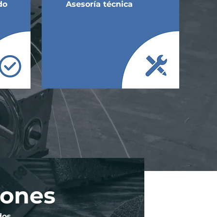
do
Asesoría técnica
lones
dos