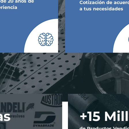
de 20 años de
Cotización de acuer
riencia
a tus necesidades
as
+15 Mil
de Productos Vendi