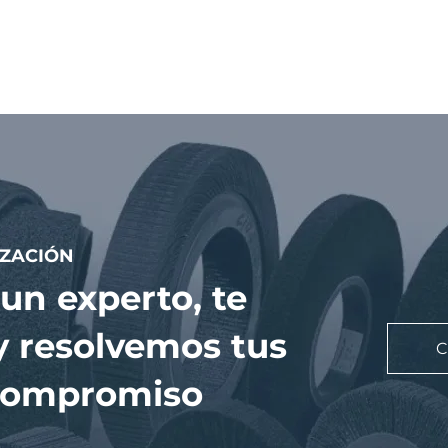
IZACIÓN
un experto, te
y resolvemos tus
C
 compromiso