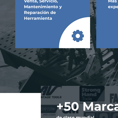
Venta, Servicio,
Más 
Mantenimiento y
expe
Reparación de
Herramienta
+50 Marc
de clase mundial